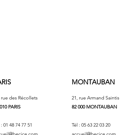
ARIS
MONTAUBAN
 rue des Récollets
21, rue Armand Saintis
 010 PARIS
82 000 MONTAUBAN
 :
01 48 74 77 51
Tél :
05 63 22 03 20
cueil@becice.com
accueil@becice.com