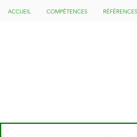
ACCUEIL
COMPÉTENCES
RÉFÉRENCE
PROJETEUR / PROJETEUSE BIM
CDI temps plein - Montauban